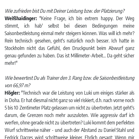
Wie zufrieden bist Du mit Deiner Leistung bzw. der Platzierung?
Weißhaidinger:
"Keine Frage, ich bin extrem happy. Der Weg
stimmt, ich hab' selbst bei diesen Bedingungen meine
Saisonbestleistung einmal mehr steigern können. Was will ich mehr?
Rein technisch gesehen, geht's natürlich noch besser. Ich hatte in
Stockholm nicht das Gefühl, den Druckpunkt beim Abwurf ganz
genau gefunden zu haben. Das ist Millimeter-Arbeit... Da geht sicher
mehr!"
Wie bewertest Du als Trainer den 3. Rang bzw. die Saisonbestleistung
von 66,97 m?
Högler:
"Technisch war die Leistung von Luki um einiges stärker als
in Doha. Er hat diesmal nicht ganz so viel riskiert, d.h. nach vorne noch
5 bis 10 Zentimeter Platz gelassen um nicht zu übertreten. Jetzt geht's
darum, die Grenzen noch mehr auszuloten. Wie aggressiv darf ich
werfen, ohne gerade nicht zu übertreten? Luki kommt dem perfekten
Wurf schrittweise näher - und auch der Abstand zu Daniel Stahl und
Fedrick Dacres wird schrittweise kleiner. Ehrlich gesagt: Wenn mir