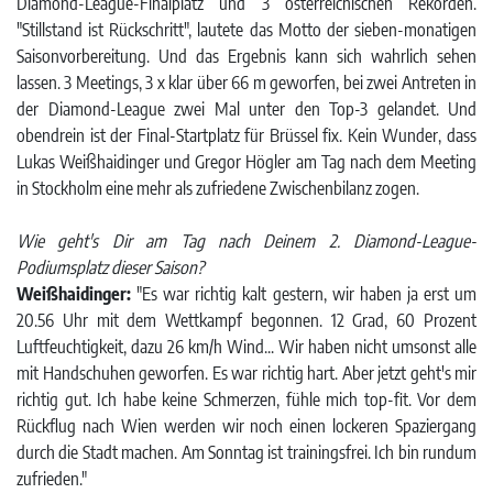
Diamond-League-Finalplatz und 3 österreichischen Rekorden.
"Stillstand ist Rückschritt", lautete das Motto der sieben-monatigen
Saisonvorbereitung. Und das Ergebnis kann sich wahrlich sehen
lassen. 3 Meetings, 3 x klar über 66 m geworfen, bei zwei Antreten in
der Diamond-League zwei Mal unter den Top-3 gelandet. Und
obendrein ist der Final-Startplatz für Brüssel fix. Kein Wunder, dass
Lukas Weißhaidinger und Gregor Högler am Tag nach dem Meeting
in Stockholm eine mehr als zufriedene Zwischenbilanz zogen.
Wie geht's Dir am Tag nach Deinem 2. Diamond-League-
Podiumsplatz dieser Saison?
Weißhaidinger:
"Es war richtig kalt gestern, wir haben ja erst um
20.56 Uhr mit dem Wettkampf begonnen. 12 Grad, 60 Prozent
Luftfeuchtigkeit, dazu 26 km/h Wind... Wir haben nicht umsonst alle
mit Handschuhen geworfen. Es war richtig hart. Aber jetzt geht's mir
richtig gut. Ich habe keine Schmerzen, fühle mich top-fit. Vor dem
Rückflug nach Wien werden wir noch einen lockeren Spaziergang
durch die Stadt machen. Am Sonntag ist trainingsfrei. Ich bin rundum
zufrieden."