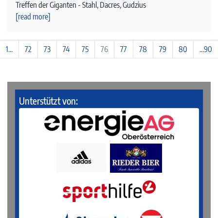
Treffen der Giganten - Stahl, Dacres, Gudzius
[read more]
1...
72
73
74
75
76
77
78
79
80
...90
Unterstützt von: